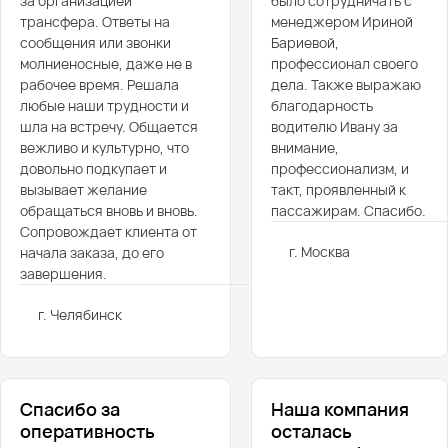
за организацией
было сотрудничать с
трансфера. Ответы на
менеджером Ириной
сообщения или звонки
Бариевой,
молниеносные, даже не в
профессионал своего
рабочее время. Решала
дела. Также выражаю
любые наши трудности и
благодарность
шла на встречу. Общается
водителю Ивану за
вежливо и культурно, что
внимание,
довольно подкупает и
профессионализм, и
вызывает желание
такт, проявленный к
обращаться вновь и вновь.
пассажирам. Спасибо.
Сопровождает клиента от
г. Москва
начала заказа, до его
завершения.
г. Челябинск
Спасибо за
Наша компания
оперативность
осталась