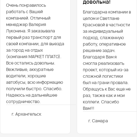
довольна!
Очень понравилось
работать с Вашей
Благодарна компании в
компанией. Отличный
целом и Светлане
менеджер Валерия
Красновой в частности
Луконина. Я заказывала
за индивидуальный
первый раз транспорт для
подход, слаженную
своей компании, для выезда
работу, оперативное
за город на отдых
решение задач.
(компания МАРКЕТ ПЛАТО).
Благодаря Вам я
Все остались довольны.
смогла реализовать
Вежливые, аккуратные
проект, который из-за
водители, хорошие
сложной логистики
автобусы, всю информацию
был на грани провала.
получили быстро. Спасибо.
Обращусь к Вас еще не
Надеюсь на дальнейшее
раз, также как и мои
сотрудничество.
коллеги. Спасибо
Вам!!!
г. Архангельск
г. Самара