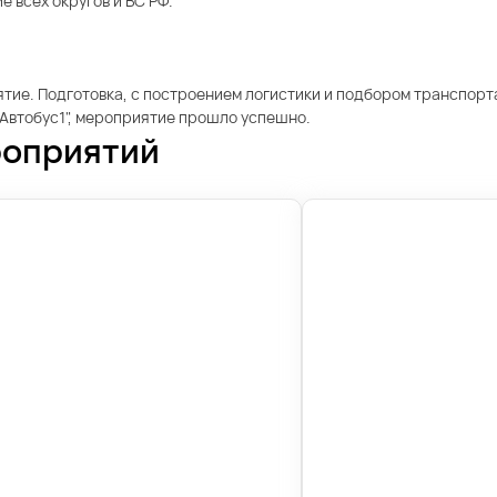
 всех округов и ВС РФ.
тие. Подготовка, с построением логистики и подбором транспорта
"Автобус1", мероприятие прошло успешно.
роприятий