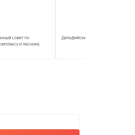
енный совет по
Дельфийские игры
мплексу и лесному