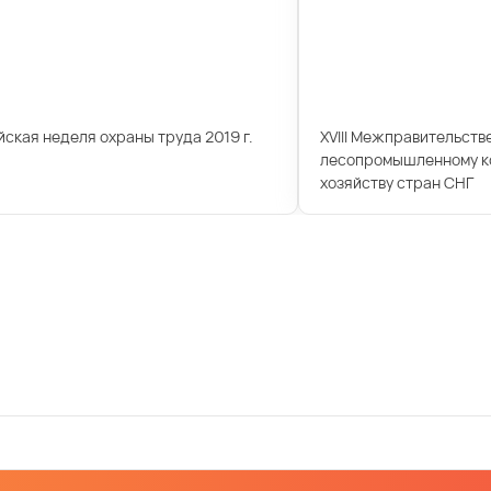
ская неделя охраны труда 2019 г.
XVIII Межправительств
лесопромышленному ко
хозяйству стран СНГ