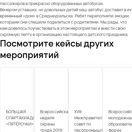
пассажиров в прекрасно оборудованных автобусах.
Вечером уставших, но довольных детей наш автобус доставил в их
временный «дом» в Среднеуральске. Ребят переполняли эмоции,
которыми они спешили поделиться с родителями. Мы рады, что
нам довелось поучаствовать в этом мероприятии и внести свою
скромную лепту в организацию настоящего детского праздника.
Посмотрите кейсы других
мероприятий
БОЛЬШАЯ
Всероссийская
XVIII
Всероссийс
СПАРТАКИАДА
неделя
Межправительственный
молодежны
«ПЯТЁРОЧКИ»
охраны
совет по
образовате
труда 2019
лесопромышленному
форум