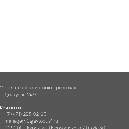
20 лет в пассажирских перевозках
Доступны 24/7
Контакты
+7 (471) 223-82-93
manager46@avtobus1.ru
305001, г. Курск, ул. Дзержинского, 40, оф. 30