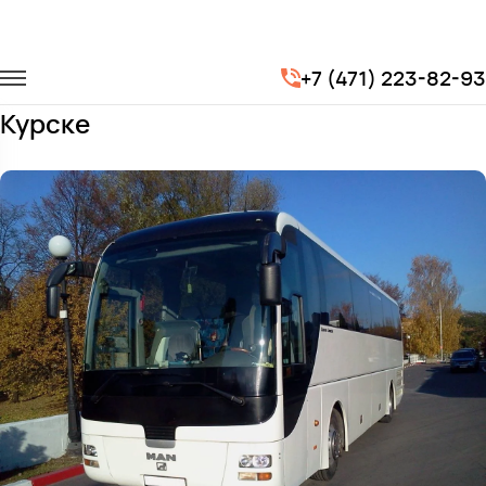
Главная
Автопарк
Автобусы
Man Lion's
+7 (471) 223-82-93
Заказать Man Lion's с водителем в
Курске