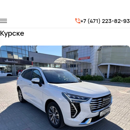
Главная
Автопарк
Легковые автомобили
Haval Jolion
+7 (471) 223-82-93
Заказать Haval Jolion с водителем в
Курске